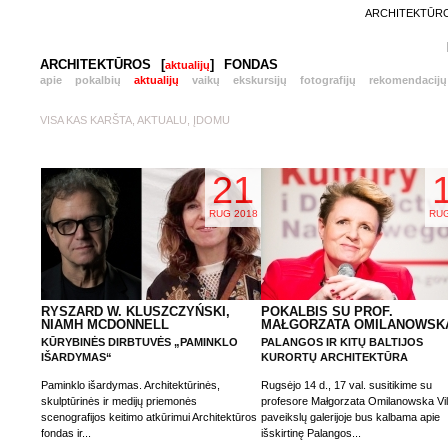
ARCHITEKTŪROS
ARCHITEKTŪROS
[
]
FONDAS
aktualijų
apie
pokalbių
aktualijų
vaikų
ekskursijų
fotografijų
rekomendacijų
VISA KAS KARŠTA, AKTUALU, ĮDOMU
21
RUG 2018
RUG
RYSZARD W. KLUSZCZYŃSKI,
POKALBIS SU PROF.
NIAMH MCDONNELL
MAŁGORZATA OMILANOWSK
KŪRYBINĖS DIRBTUVĖS „PAMINKLO
PALANGOS IR KITŲ BALTIJOS
IŠARDYMAS“
KURORTŲ ARCHITEKTŪRA
Paminklo išardymas. Architektūrinės,
Rugsėjo 14 d., 17 val. susitikime su
skulptūrinės ir medijų priemonės
profesore Małgorzata Omilanowska Vi
scenografijos keitimo atkūrimui Architektūros
paveikslų galerijoje bus kalbama apie
fondas ir...
išskirtinę Palangos...