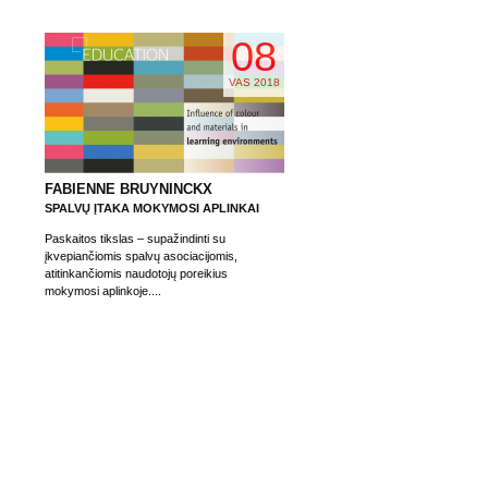
08
VAS 2018
FABIENNE BRUYNINCKX
SPALVŲ ĮTAKA MOKYMOSI APLINKAI
Paskaitos tikslas – supažindinti su
įkvepiančiomis spalvų asociacijomis,
atitinkančiomis naudotojų poreikius
mokymosi aplinkoje....