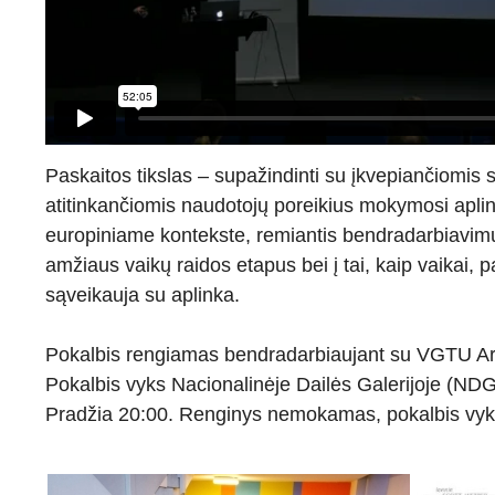
Paskaitos tikslas – supažindinti su įkvepiančiomis 
atitinkančiomis naudotojų poreikius mokymosi aplink
europiniame kontekste, remiantis bendradarbiavimu, i
amžiaus vaikų raidos etapus bei į tai, kaip vaikai, 
sąveikauja su aplinka.
Pokalbis rengiamas bendradarbiaujant su VGTU Arch
Pokalbis vyks Nacionalinėje Dailės Galerijoje (NDG),
Pradžia 20:00. Renginys nemokamas, pokalbis vyk