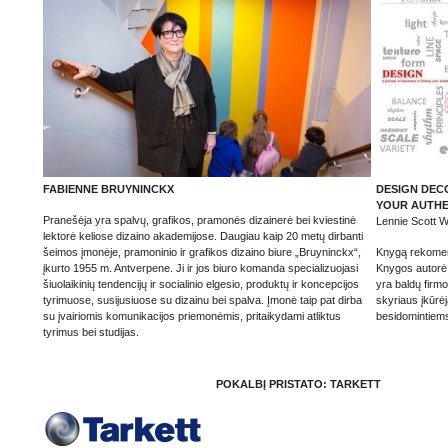
FABIENNE BRUYNINCKX
DESIGN DECO
YOUR AUTHEN
Pranešėja yra spalvų, grafikos, pramonės dizainerė bei kviestinė
Lennie Scott 
lektorė keliose dizaino akademijose. Daugiau kaip 20 metų dirbanti
šeimos įmonėje, pramoninio ir grafikos dizaino biure „Bruyninckx“,
Knygą rekomen
įkurto 1955 m. Antverpene. Ji ir jos biuro komanda specializuojasi
Knygos autorė t
šiuolaikinių tendencijų ir socialinio elgesio, produktų ir koncepcijos
yra baldų firm
tyrimuose, susijusiuose su dizainu bei spalva. Įmonė taip pat dirba
skyriaus įkūrėj
su įvairiomis komunikacijos priemonėmis, pritaikydami atliktus
besidomintiems
tyrimus bei studijas.
POKALBĮ PRISTATO: TARKETT