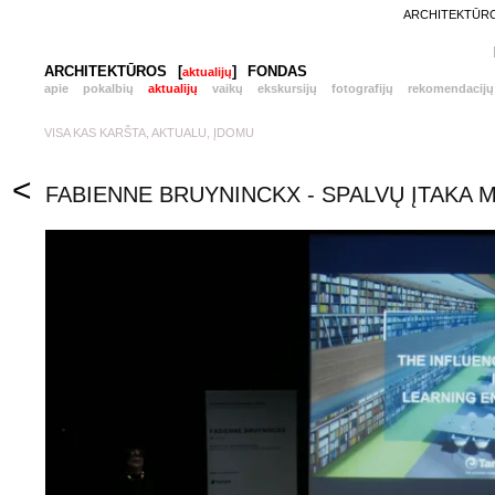
ARCHITEKTŪROS
ARCHITEKTŪROS
[
]
FONDAS
aktualijų
apie
pokalbių
aktualijų
vaikų
ekskursijų
fotografijų
rekomendacijų
VISA KAS KARŠTA, AKTUALU, ĮDOMU
<
FABIENNE BRUYNINCKX - SPALVŲ ĮTAKA 