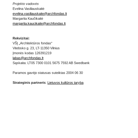
Projekto vadovės
Evelina Vasiliauskaitė
evelina.vasiliauskaite@archfondas.lt
Margarita Kaučikaitė
margarita.kaucikaite@archfondas.lt
Rekvizitai:
VŠĮ „Architektūros fondas“
Vitebsko g. 23, LT-11350 Vilnius
Įmonės kodas 126391219
labas@archfondas.lt
Sąskaita: LT05 7300 0101 5675 7592 AB Swedbank
Paramos gavėjo statusas suteiktas 2004 06 30
Strateginis partneris
:
Lietuvos kultūros taryba