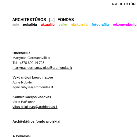
ARCHITEKTŪROS
ARCHITEKTŪROS
[
]
FONDAS
...
apie
pokalbių
aktualijų
vaikų
ekskursijų
fotografijų
rekomendacijų
Direktorius
Martynas Germanavičius
Tel.: +370 609 14 723
martynas.germanavicius@archfondas.lt
Vykdančioji koordinatorė
Agnė Rubytė
agne.rubyte@archfondas.lt
Komunikacijos vadovas
Vilius Balčiūnas
vilius.balciunas@archfondas.lt
Architektūros fondo projektai
A Pokalbiai