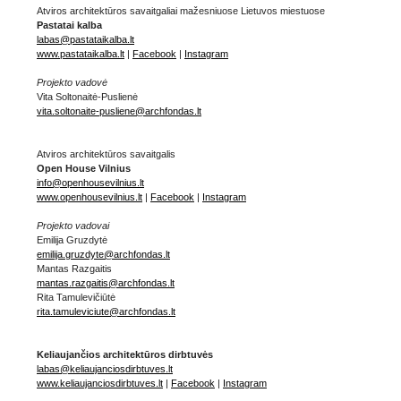
Atviros architektūros savaitgaliai mažesniuose Lietuvos miestuose
Pastatai kalba
labas@pastataikalba.lt
www.pastataikalba.lt
|
Facebook
|
Instagram
Projekto vadovė
Vita Soltonaitė-Puslienė
vita.soltonaite-pusliene@archfondas.lt
Atviros architektūros savaitgalis
Open House Vilnius
info@openhousevilnius.lt
www.openhousevilnius.lt
|
Facebook
|
Instagram
Projekto vadovai
Emilija Gruzdytė
emilija.gruzdyte@archfondas.lt
Mantas Razgaitis
mantas.razgaitis@archfondas.lt
Rita Tamulevičiūtė
rita.tamuleviciute@archfondas.lt
Keliaujančios architektūros dirbtuvės
labas@keliaujanciosdirbtuves.lt
www.keliaujanciosdirbtuves.lt
|
Facebook
|
Instagram