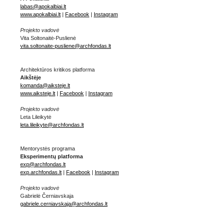
labas@apokalbiai.lt
www.apokalbiai.lt
|
Facebook
|
Instagram
Projekto vadovė
Vita Soltonaitė-Puslienė
vita.soltonaite-pusliene@archfondas.lt
Architektūros kritikos platforma
Aikštėje
komanda@aiksteje.lt
www.aiksteje.lt
|
Facebook
|
Instagram
Projekto vadovė
Leta Lileikytė
leta.lileikyte@archfondas.lt
Mentorystės programa
Eksperimentų platforma
exp@archfondas.lt
exp.archfondas.lt
|
Facebook
|
Instagram
Projekto vadovė
Gabrielė Černiavskaja
gabriele.cerniavskaja@archfondas.lt