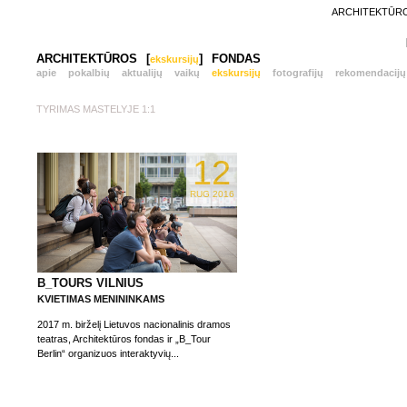
ARCHITEKTŪROS
ARCHITEKTŪROS
[
]
FONDAS
ekskursijų
apie
pokalbių
aktualijų
vaikų
ekskursijų
fotografijų
rekomendacijų
TYRIMAS MASTELYJE 1:1
12
RUG 2016
B_TOURS VILNIUS
KVIETIMAS MENININKAMS
2017 m. birželį Lietuvos nacionalinis dramos
teatras, Architektūros fondas ir „B_Tour
Berlin“ organizuos interaktyvių...