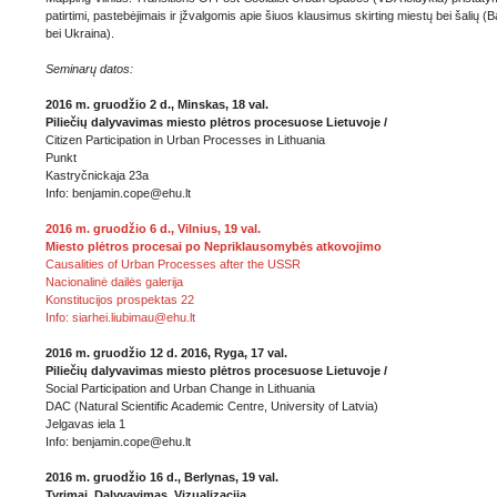
patirtimi, pastebėjimais ir įžvalgomis apie šiuos klausimus skirting miestų bei šalių (Bal
bei Ukraina).
Seminarų datos:
2016 m. gruodžio 2 d., Minskas, 18 val.
Piliečių dalyvavimas miesto plėtros procesuose Lietuvoje /
Citizen Participation in Urban Processes in Lithuania
Punkt
Kastryčnickaja 23а
Info: benjamin.cope@ehu.lt
2016 m. gruodžio 6 d., Vilnius, 19 val.
Miesto plėtros procesai po Nepriklausomybės atkovojimo
Causalities of Urban Processes after the USSR
Nacionalinė dailės galerija
Konstitucijos prospektas 22
Info: siarhei.liubimau@ehu.lt
2016 m. gruodžio 12 d. 2016, Ryga, 17 val.
Piliečių dalyvavimas miesto plėtros procesuose Lietuvoje /
Social Participation and Urban Change in Lithuania
DAC (Natural Scientific Academic Centre, University of Latvia)
Jelgavas iela 1
Info: benjamin.cope@ehu.lt
2016 m. gruodžio 16 d., Berlynas, 19 val.
Tyrimai. Dalyvavimas. Vizualizacija