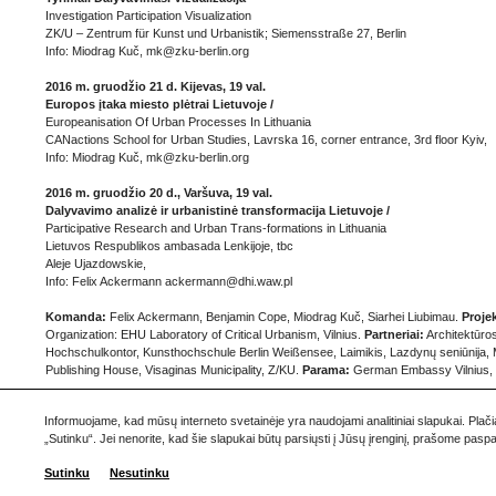
Investigation Participation Visualization
ZK/U – Zentrum für Kunst und Urbanistik; Siemensstraße 27, Berlin
Info: Miodrag Kuč, mk@zku-berlin.org
2016 m. gruodžio 21 d. Kijevas, 19 val.
Europos įtaka miesto plėtrai Lietuvoje /
Europeanisation Of Urban Processes In Lithuania
CANactions School for Urban Studies, Lavrska 16, corner entrance, 3rd floor Kyiv,
Info: Miodrag Kuč, mk@zku-berlin.org
2016 m. gruodžio 20 d., Varšuva, 19 val.
Dalyvavimo analizė ir urbanistinė transformacija Lietuvoje /
Participative Research and Urban Trans-formations in Lithuania
Lietuvos Respublikos ambasada Lenkijoje, tbc
Aleje Ujazdowskie,
Info: Felix Ackermann ackermann@dhi.waw.pl
Komanda:
Felix Ackermann, Benjamin Cope, Miodrag Kuč, Siarhei Liubimau.
Proje
Organization: EHU Laboratory of Critical Urbanism, Vilnius.
Partneriai:
Architektūro
Hochschulkontor, Kunsthochschule Berlin Weißensee, Laimikis, Lazdynų seniūnija, M
Publishing House, Visaginas Municipality, Z/KU.
Parama:
German Embassy Vilnius, 
Kontaktai:
urbanism@ehu.lt
Informuojame, kad mūsų interneto svetainėje yra naudojami analitiniai slapukai. Plač
„Sutinku“. Jei nenorite, kad šie slapukai būtų parsiųsti į Jūsų įrenginį, prašome pas
Sutinku
Nesutinku