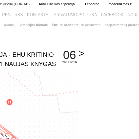
[leidinių]FONDAS
Arno Dineikos stipendija
Leonardo
modernizmas.lt
LT/EN
RSS
KONTAKTAI
PRIVATUMO POLITIKA
FACEBOOK
parodų
Venecijos bienalė
Future Architecture platforma
eksperimentų platfo
>
06
 - EHU KRITINIO
VI NAUJAS KNYGAS
GRU 2016