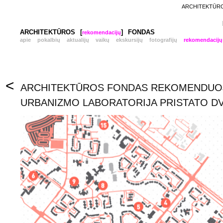
ARCHITEKTŪROS
ARCHITEKTŪROS
[
]
FONDAS
rekomendacijų
apie
pokalbių
aktualijų
vaikų
ekskursijų
fotografijų
rekomendacijų
<
ARCHITEKTŪROS FONDAS REKOMENDUOJA
URBANIZMO LABORATORIJA PRISTATO D