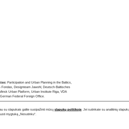
ktas:
Participation and Urban Planning in the Baltics,
s Fondas, Designteam Jawohl, Deutsch-Baltisches
insk Urban Platform, Urban Institute Riga, VDA
German Federal Foreign Office.
iau su slapukais galite susipažinti mūsų
slapukų politikoje
. Jei sutinkate su analitinių sla
pausti mygtuką „Nesutinku“.