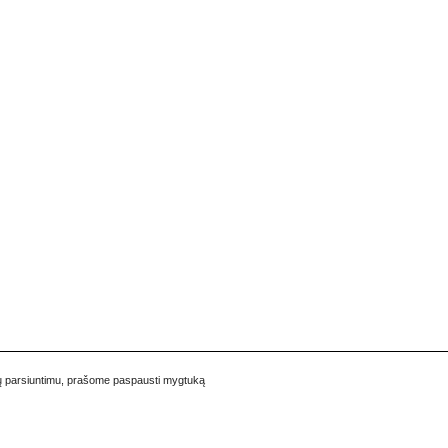
pukų parsiuntimu, prašome paspausti mygtuką