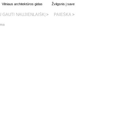
Vilniaus architektūros gidas
Žvilgsnis į save
rma