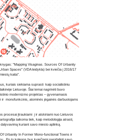
as knygas: "Mapping Visaginas. Sources Of Urbanity
 Urban Spaces" (VDA leidykla) bei kviečia į 2016/17
miestų kaita".
us, kuriais siekiama suprasti kaip socialistiniu
aikinėje Lietuvoje. Šiai temai nagrinėti buvo
ialistinio modernizmo projektas – gyvenamasis
ė ir monofunkcinis, atominės jėgainės darbuotojams
s procesai įtraukiami į ir atskiriami nuo Lietuvos
tografija taikoma tiek, kaip metodologija atrasti,
jų dalyvavimą kuriant savo miesto aplinką.
Of Urbanity In Former Mono-functional Towns ir
mu. Po to kolegos bus kviečiami pasidalinti savo