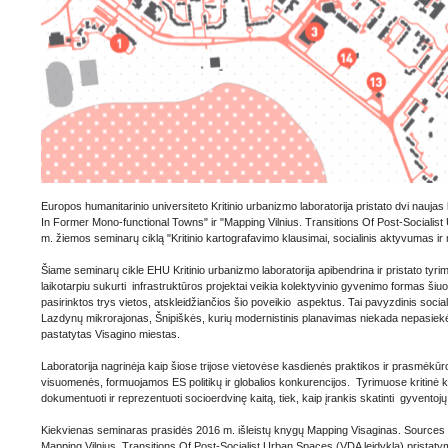
Europos humanitarinio universiteto Kritinio urbanizmo laboratorija pristato dvi nauj
In Former Mono-functional Towns" ir "Mapping Vilnius. Transitions Of Post-Socialist
m. žiemos seminarų ciklą "Kritinio kartografavimo klausimai, socialinis aktyvumas ir 
Šiame seminarų cikle EHU Kritinio urbanizmo laboratorija apibendrina ir pristato tyrim
laikotarpiu sukurti infrastruktūros projektai veikia kolektyvinio gyvenimo formas šiuol
pasirinktos trys vietos, atskleidžiančios šio poveikio aspektus. Tai pavyzdinis soc
Lazdynų mikrorajonas, Šnipiškės, kurių modernistinis planavimas niekada nepasiek
pastatytas Visagino miestas.
Laboratorija nagrinėja kaip šiose trijose vietovėse kasdienės praktikos ir prasmėkūro
visuomenės, formuojamos ES politikų ir globalios konkurencijos. Tyrimuose kritinė kar
dokumentuoti ir reprezentuoti socioerdvinę kaitą, tiek, kaip įrankis skatinti gyvento
Kiekvienas seminaras prasidės 2016 m. išleistų knygų Mapping Visaginas. Sources 
Mapping Vilnius. Transitions Of Post-Socialist Urban Spaces (VDA leidykla) pristaty