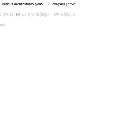
Vilniaus architektūros gidas
Žvilgsnis į save
rma