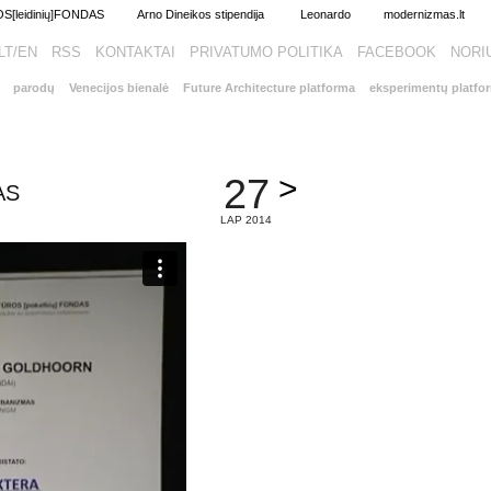
[leidinių]FONDAS
Arno Dineikos stipendija
Leonardo
modernizmas.lt
LT/EN
RSS
KONTAKTAI
PRIVATUMO POLITIKA
FACEBOOK
parodų
Venecijos bienalė
Future Architecture platforma
eksperimentų platfo
>
27
AS
LAP 2014