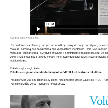
Kuo pokalbis įkvepiantis?
Per pastaruosius 30 metų Europos urbanistikoje išsivystė nauja paradigma, besiremian
reakcija į perėjimą nuo socialistinės prie kapitalistinės ideologijos. Deja, toks model
rajonuose, todėl metodai, išvystyti šeštajame ir septintajame dešimtmečiuose, vis dar
sukurti naują masinės statybos modelį, kuris atspindėtų laisvosios rinkos principus i
individualizmo.
Pokalbis vyks anglų kalba.
Pokalbis rengiamas bendradarbiaujant su VGTU Architektūros fakultetu.
Pokalbis vyks 2014 m. lapkričio 27 dieną, Nacionalinėje Dailės Galerijoje (NDG), Konsti
Pokalbio pradžia 20:00. Renginys nemokamas.