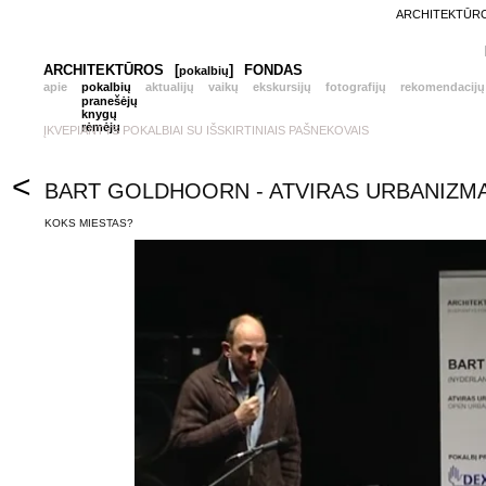
ARCHITEKTŪROS
ARCHITEKTŪROS
[
]
FONDAS
pokalbių
apie
pokalbių
aktualijų
vaikų
ekskursijų
fotografijų
rekomendacijų
pranešėjų
knygų
rėmėjų
ĮKVEPIANTYS POKALBIAI SU IŠSKIRTINIAIS PAŠNEKOVAIS
<
BART GOLDHOORN - ATVIRAS URBANIZM
KOKS MIESTAS?