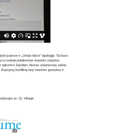
ti įvairove ir „Urban block“ tipologija. Tai buvo
is yra sunkiai pritaikomas masinės statybos
 taikomi ir šiandien. Atviras urbanizmas siekia
r išspręstų konfliktą tarp masinės gamybos ir
tucijos pr. 22, Vilniuje.