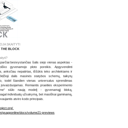
JA SKAITYTI
: THE BLOCK
ityti?
sparčiai besivystančias šalis siejo vienas aspektas -
biško gyvenamojo ploto poreikis. Apgyvendinti
ks, anksčiau nepatirtas, iššūkis teko architektams ir
Didžioji dalis masinės statybos schemų, taikytų
ugo, todėl šiandien vienas universalus sprendimas
 įsivaizduojamas. Remiantis praeities eksperimento
ume“ siūlo naują modelį - gyvenamąjį bloką,
pagal individualų užsakymą, bet masiškai gaminamą,
vaujantis atviro kodo principais.
oject.org/
com/gsapponline/docs/volume21-previews