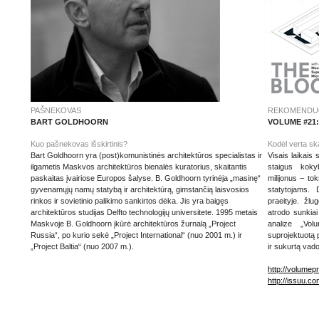
PAŠNEKOVAS
REKOMENDUO
BART GOLDHOORN
VOLUME #21
Kuo pašnekovas išskirtinis?
Kodėl verta ska
Bart Goldhoorn yra (post)komunistinės architektūros specialistas ir
Visais laikais 
ilgametis Maskvos architektūros bienalės kuratorius, skaitantis
staigus koky
paskaitas įvairiose Europos šalyse. B. Goldhoorn tyrinėja „masinę“
milijonus – to
gyvenamųjų namų statybą ir architektūrą, gimstančią laisvosios
statytojams. 
rinkos ir sovietinio palikimo sankirtos dėka. Jis yra baigęs
praeityje. žl
architektūros studijas Delfto technologijų universitete. 1995 metais
atrodo sunkiai
Maskvoje B. Goldhoorn įkūrė architektūros žurnalą „Project
analize „Vol
Russia“, po kurio sekė „Project International“ (nuo 2001 m.) ir
suprojektuotą 
„Project Baltia“ (nuo 2007 m.).
ir sukurtą vado
http://volumepr
http://issuu.