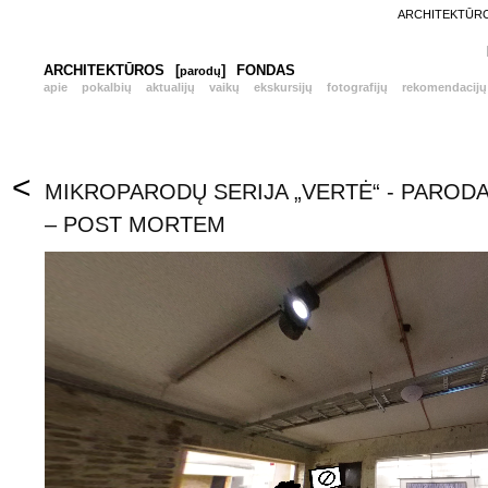
ARCHITEKTŪROS
ARCHITEKTŪROS
[
]
FONDAS
parodų
apie
pokalbių
aktualijų
vaikų
ekskursijų
fotografijų
rekomendacijų
<
MIKROPARODŲ SERIJA „VERTĖ“ - PARODA 
– POST MORTEM