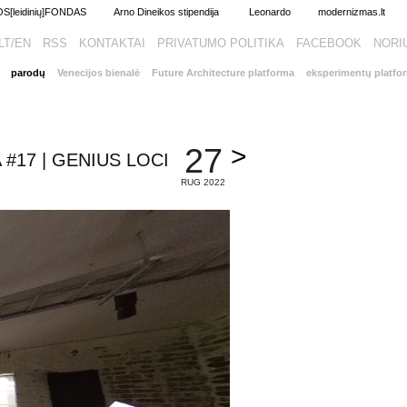
[leidinių]FONDAS
Arno Dineikos stipendija
Leonardo
modernizmas.lt
LT/EN
RSS
KONTAKTAI
PRIVATUMO POLITIKA
FACEBOOK
parodų
Venecijos bienalė
Future Architecture platforma
eksperimentų platfo
>
27
#17 | GENIUS LOCI
RUG 2022