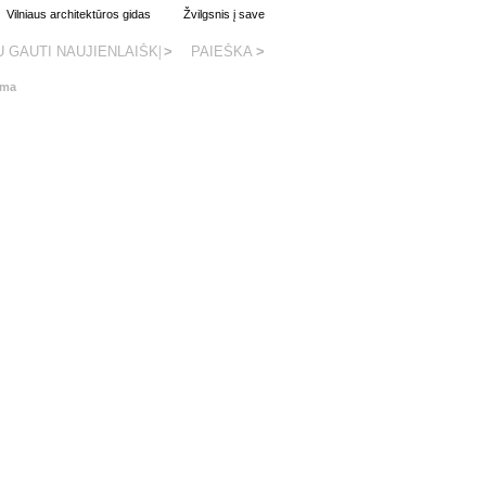
Vilniaus architektūros gidas
Žvilgsnis į save
rma