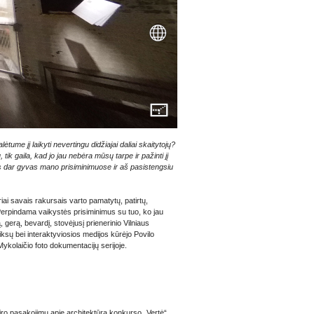
ėtume jį laikyti nevertingu didžiajai daliai skaitytojų?
ik gaila, kad jo jau nebėra mūsų tarpe ir pažinti jį
 vis dar gyvas mano prisiminimuose ir aš pasistengsiu
iai savais rakursais varto pamatytų, patirtų,
Perpindama vaikystės prisiminimus su tuo, ko jau
 gerą, bevardį, stovėjusį prienerinio Vilniaus
iksų bei interaktyviosios medijos kūrėjo Povilo
Mykolaičio foto dokumentacijų serijoje.
viro pasakojimų apie architektūrą konkurso „Vertė“