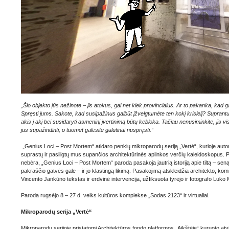
„Šio objekto jūs nežinote – jis atokus, gal net kiek provincialus. Ar to pakanka, kad gal
Spręsti jums. Sakote, kad susipažinus galbūt įžvelgtumėte ten kokį krislelį? Suprantu, t
akis į akį bei susidaryti asmeninį įvertinimą būtų kebloka. Tačiau nenusiminkite, jis
jus supažindinti, o tuomet galėsite galutinai nuspręsti.“
„Genius Loci – Post Mortem“ atidaro penkių mikroparodų seriją „Vertė“, kurioje autor
suprastų ir pasiilgtų mus supančios architektūrinės aplinkos verčių kaleidoskopus. 
nebėra, „Genius Loci – Post Mortem“ paroda pasakoja jautrią istoriją apie tiltą – seną,
pakraščio gatvės gale – ir jo klastingą likimą. Pasakojimą atskleidžia architekto, kom
Vincento Jankūno tekstas ir erdvinė intervencija, užfiksuota tyrėjo ir fotografo Luko 
Paroda rugsėjo 8 – 27 d. veiks kultūros komplekse „Sodas 2123“ ir virtualiai.
Mikroparodų serija „Vertė“
Mikroparodų serijoje pristatomi Architektūros fondo platformos „Aikštėje“ kuruoto at