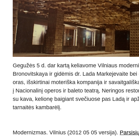
Gegužės 5 d. dar kartą keliavome Vilniaus modern
Bronovitskaya ir gidėmis dr. Lada Markejevaite bei
oras, išskirtinai moteriška kompanija ir savaitgali
į Nacionalinį operos ir baleto teatrą, Neringos res
su kava, kelionę baigiant svečiuose pas Ladą ir apž
tarnaitės kambarėlį.
Modernizmas. Vilnius (2012 05 05 versija).
Parsisi