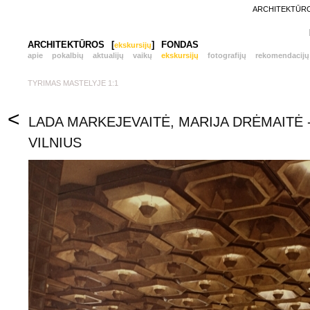
ARCHITEKTŪROS
ARCHITEKTŪROS
[
]
FONDAS
ekskursijų
apie
pokalbių
aktualijų
vaikų
ekskursijų
fotografijų
rekomendacijų
TYRIMAS MASTELYJE 1:1
<
LADA MARKEJEVAITĖ, MARIJA DRĖMAITĖ
VILNIUS