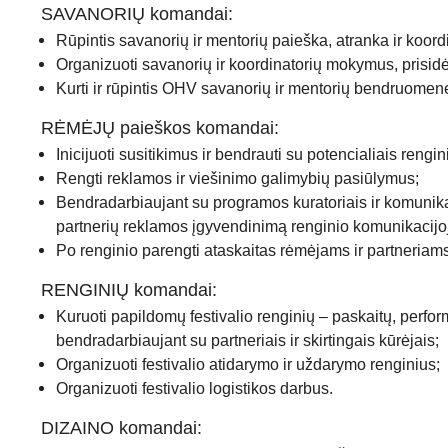
SAVANORIŲ komandai:
Rūpintis savanorių ir mentorių paieška, atranka ir koor
Organizuoti savanorių ir koordinatorių mokymus, prisidė
Kurti ir rūpintis OHV savanorių ir mentorių bendruomen
RĖMĖJŲ paieškos komandai:
Inicijuoti susitikimus ir bendrauti su potencialiais rengin
Rengti reklamos ir viešinimo galimybių pasiūlymus;
Bendradarbiaujant su programos kuratoriais ir komunika
partnerių reklamos įgyvendinimą renginio komunikacijo
Po renginio parengti ataskaitas rėmėjams ir partneriams
RENGINIŲ komandai:
Kuruoti papildomų festivalio renginių – paskaitų, perfor
bendradarbiaujant su partneriais ir skirtingais kūrėjais;
Organizuoti festivalio atidarymo ir uždarymo renginius;
Organizuoti festivalio logistikos darbus.
DIZAINO komandai: