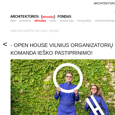
ARCHITEKTŪROS
ARCHITEKTŪROS
[
]
FONDAS
aktualijų
apie
pokalbių
aktualijų
vaikų
ekskursijų
fotografijų
rekomendacijų
VISA KAS KARŠTA, AKTUALU, ĮDOMU
<
- OPEN HOUSE VILNIUS ORGANIZATORIŲ
KOMANDA IEŠKO PASTIPRINIMO!