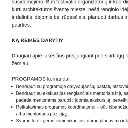
susidomėjimo. Būti festivalio organizatorių ir koord
kurti architektūros šventę mieste, nešti renginio idė
ir dalintis idėjomis bei rūpesčiais, planuoti darbus i
patirties.
KĄ REIKĖS DARYTI?
Daugiau apie lūkesčius prisijungiant prie skirtingų
žemiau.
PROGRAMOS komandai:
Bendrauti su programoje dalyvaujančių pastatų atstovai
Bendrauti su ekskursijas rengiančiais mentoriais ir jų 
padeda mentoriams paruošti įdomią ekskursiją, perteikt
Reikalavimas programos koordinatoriui – būti išbandž
arba mentoriaus poziciją;
Svarbu turėti gerus komunikacijos, darbų planavimo ir 