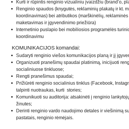
Kurti ir rūpintis renginio vizualiniu įvaizdžiu (brand’o, p
Renginio spaudos (knygutės, reklaminių plakatų ir kt. 
koordinavimas) bei atributikos (marškinėlių, reklaminės
maketavimas ir įgyvendinimo priežiūra)
Internetinio puslapio bei mobiliosios programėlės turin
koordinavimu
KOMUNIKACIJOS komandai:
Sudaryti renginio viešos komunikacijos planą ir jį įgyven
Organizuoti pranešimų spaudai platinimą, inicijuoti rengi
socialiniuose tinkluose;
Rengti pranešimus spaudai;
Prižiūrėti renginio socialinius tinklus (Facebook, Instagra
talpinti nuotraukas, kurti stories;
Komunikuoti su auditorija: atsakinėti į renginio lankytojų 
žinutes;
Derinti renginio vardo naudojimo detales ir viešinimą 
pastatais, renginio rėmėjais.