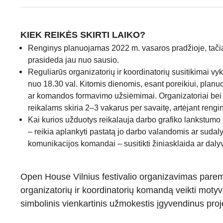
KIEK REIKĖS SKIRTI LAIKO?
Renginys planuojamas 2022 m. vasaros pradžioje, tači
prasideda jau nuo sausio.
Reguliarūs organizatorių ir koordinatorių susitikimai vy
nuo 18.30 val. Kitomis dienomis, esant poreikiui, planuo
ar komandos formavimo užsiėmimai. Organizatoriai bei 
reikalams skiria 2–3 vakarus per savaitę, artėjant rengini
Kai kurios užduotys reikalauja darbo grafiko lankstum
– reikia aplankyti pastatą jo darbo valandomis ar sudal
komunikacijos komandai – susitikti žiniasklaida ar dalyva
Open House Vilnius festivalio organizavimas parem
organizatorių ir koordinatorių komandą veikti motyvu
simbolinis vienkartinis užmokestis įgyvendinus pr