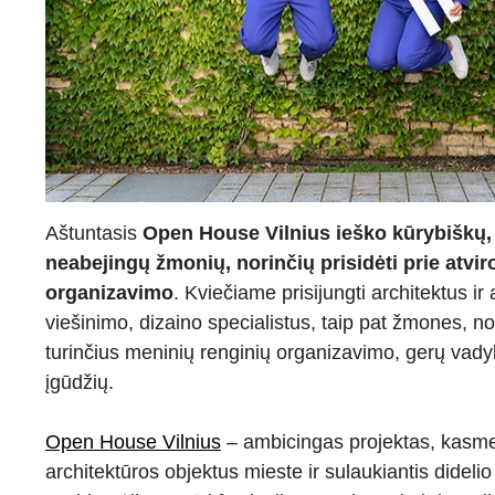
Aštuntasis
Open House Vilnius ieško kūrybiškų, 
neabejingų žmonių, norinčių prisidėti prie atvir
organizavimo
. Kviečiame prisijungti architektus ir
viešinimo, dizaino specialistus, taip pat žmones, nor
turinčius meninių renginių organizavimo, gerų vad
įgūdžių.
Open House Vilnius
– ambicingas projektas, kasmet
architektūros objektus mieste ir sulaukiantis didelio