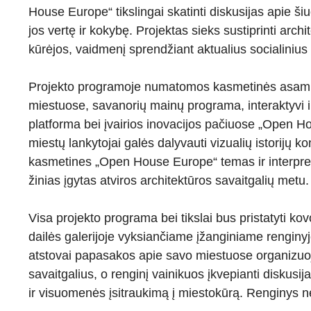
House Europe“ tikslingai skatinti diskusijas apie šiu
jos vertę ir kokybę. Projektas sieks sustiprinti arch
kūrėjos, vaidmenį sprendžiant aktualius socialinius
Projekto programoje numatomos kasmetinės asamb
miestuose, savanorių mainų programa, interaktyvi i
platforma bei įvairios inovacijos pačiuose „Open Ho
miestų lankytojai galės dalyvauti vizualių istorijų ko
kasmetines „Open House Europe“ temas ir interpretuo
žinias įgytas atviros architektūros savaitgalių metu.
Visa projekto programa bei tikslai bus pristatyti kov
dailės galerijoje vyksiančiame įžanginiame renginyj
atstovai papasakos apie savo miestuose organizuoj
savaitgalius, o renginį vainikuos įkvepianti diskusij
ir visuomenės įsitraukimą į miestokūrą. Renginys 