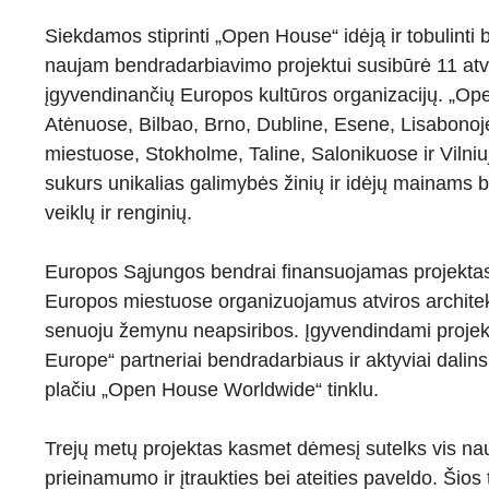
Siekdamos stiprinti „Open House“ idėją ir tobulinti b
naujam bendradarbiavimo projektui susibūrė 11 atvi
įgyvendinančių Europos kultūros organizacijų. „O
Atėnuose, Bilbao, Brno, Dubline, Esene, Lisabonoje
miestuose, Stokholme, Taline, Salonikuose ir Vilniu
sukurs unikalias galimybės žinių ir idėjų mainams 
veiklų ir renginių.
Europos Sąjungos bendrai finansuojamas projektas s
Europos miestuose organizuojamus atviros architekt
senuoju žemynu neapsiribos. Įgyvendindami proje
Europe“ partneriai bendradarbiaus ir aktyviai dalinsi
plačiu „Open House Worldwide“ tinklu.
Trejų metų projektas kasmet dėmesį sutelks vis nau
prieinamumo ir įtraukties bei ateities paveldo. Šio