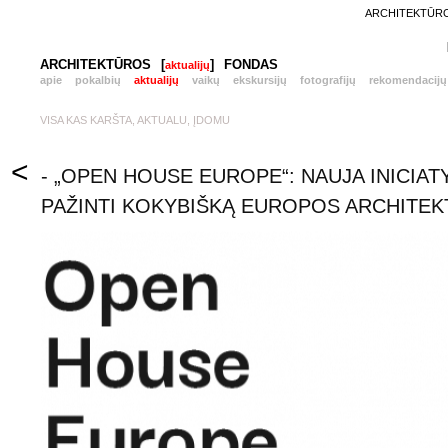
ARCHITEKTŪROS
ARCHITEKTŪROS
[
]
FONDAS
aktualijų
apie
pokalbių
aktualijų
vaikų
ekskursijų
fotografijų
rekomendacijų
VISA KAS KARŠTA, AKTUALU, ĮDOMU
<
- „OPEN HOUSE EUROPE“: NAUJA INICIAT
PAŽINTI KOKYBIŠKĄ EUROPOS ARCHITE