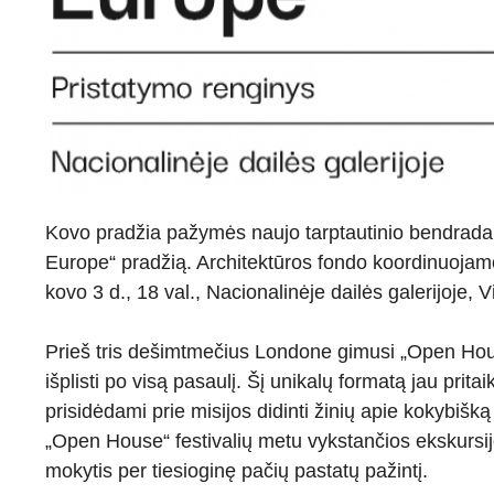
Kovo pradžia pažymės naujo tarptautinio bendrad
Europe“ pradžią. Architektūros fondo koordinuojam
kovo 3 d., 18 val., Nacionalinėje dailės galerijoje, Vi
Prieš tris dešimtmečius Londone gimusi „Open House
išplisti po visą pasaulį. Šį unikalų formatą jau prita
prisidėdami prie misijos didinti žinių apie kokybišk
„Open House“ festivalių metu vykstančios ekskursijo
mokytis per tiesioginę pačių pastatų pažintį.