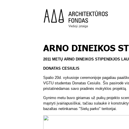
2011 METŲ ARNO DINEIKOS STIPENDIJOS LAU
DONATAS CESIULIS
Spalio 20d. vykusioje ceremonijoje pagaliau paaiškė
VGTU studentas Donatas Cesiulis. Šis pasirodė vi
pristatinėdamas savo pradinės mokyklos projektą.
Gynimo metu buvo giriamas už puikų projekto scen
mąstyti įvairiapusiškai, tačiau sulaukė ir konstrukty
bazaltas netinkamas "Sielų parko" teritorijai.